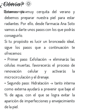
¿Cómo? 🌞
Cuidado Capilar
Estamos ya muy cerquita del verano y 
Dermocosmética
debemos preparar nuestra piel para estar 
radiantes. Por ello, desde Farmacia Ana Soto 
vamos a darte unos pasos con los que podrás 
conseguirlo.
Si tu propósito es lucir un bronceado ideal, 
sigue los pasos que a continuación te 
ofrecemos:
• Primer paso: Exfoliación → eliminarás las 
células muertas, favorecerás el proceso de 
renovación celular y activarás la 
microcirculación y el drenaje.
• Segundo paso: Hidratación → tanto interna 
como externa ayudará a prevenir que baje el 
% de agua, con el que se logra evitar la 
aparición de imperfecciones y envejecimiento 
de la piel.