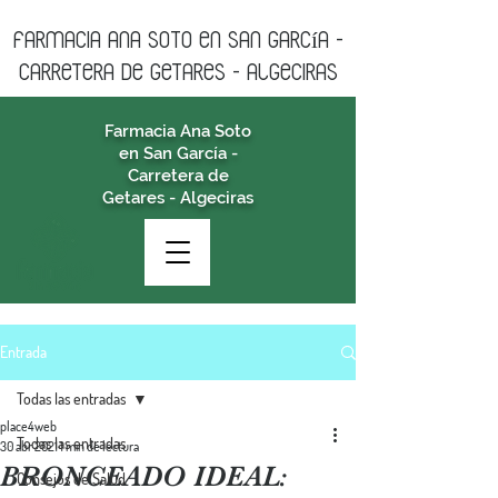
farmacia ANA SOTO en san garcía -
CARRETERA DE GETARES - algeciras
Farmacia Ana Soto
en San García -
Carretera de
Getares - Algeciras
Entrada
Todas las entradas
place4web
Todas las entradas
30 abr 2021
1 min de lectura
BRONCEADO IDEAL:
Consejos de Salud