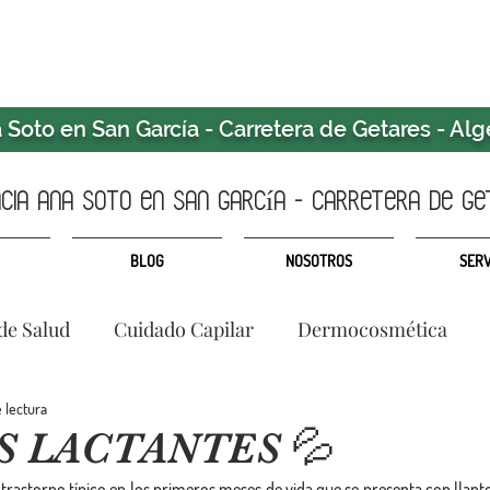
Soto en San García - Carretera de Getares - Alg
ia ANA SOTO en san garcía - CARRETERA DE GE
BLOG
NOSOTROS
SERV
de Salud
Cuidado Capilar
Dermocosmética
e lectura
 LACTANTES 💦
n trastorno típico en los primeros meses de vida que se presenta con llanto