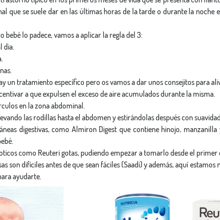
al que se suele dar en las últimas horas de la tarde o durante la noche 
 bebé lo padece, vamos a aplicar la regla del 3:
 dia.
.
nas.
y un tratamiento específico pero os vamos a dar unos consejitos para aliv
centivar a que expulsen el exceso de aire acumulados durante la misma.
rculos en la zona abdominal.
 elevando las rodillas hasta el abdomen y estirándolas después con suavidad
ntáneas digestivas, como Almiron Digest que contiene hinojo, manzanilla y
bebé.
bioticos como Reuteri gotas, pudiendo empezar a tomarlo desde el primer d
sas son difíciles antes de que sean fáciles (Saadi) y además, aquí estamos 
para ayudarte.