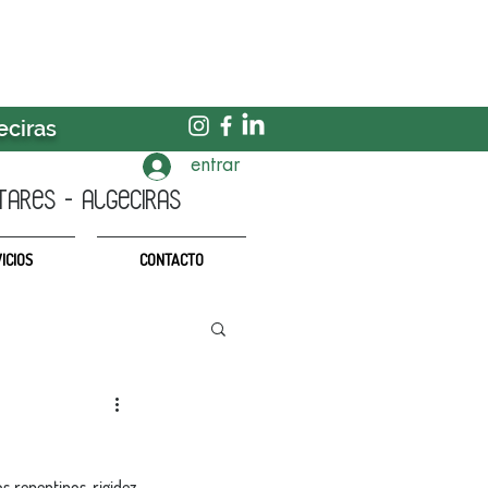
eciras
entrar
TARES - algeciras
ICIOS
CONTACTO
s repentinos, rigidez 