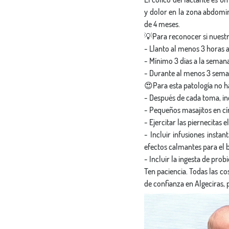
y dolor en la zona abdomin
de 4 meses.
💡Para reconocer si nuestro
- Llanto al menos 3 horas al
- Mínimo 3 dias a la semana
- Durante al menos 3 sema
😍Para esta patología no ha
- Después de cada toma, in
- Pequeños masajitos en cí
- Ejercitar las piernecitas
- Incluir infusiones insta
efectos calmantes para el 
- Incluir la ingesta de pro
Ten paciencia. Todas las co
de confianza en Algeciras, 