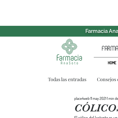
Farmacia Ana 
farmac
HOME
Todas las entradas
Consejos 
place4web
11 may 2021
1 min d
CÓLICOS
El cólico del lactante es u