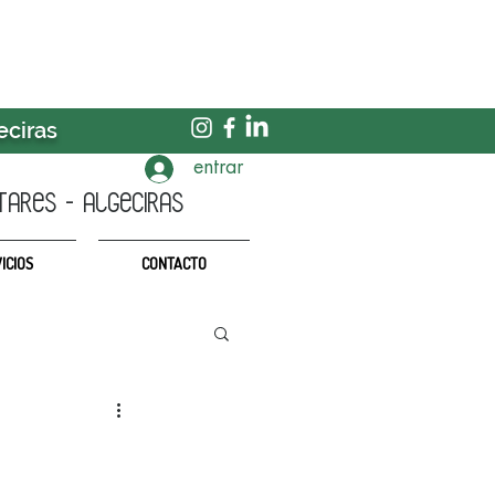
eciras
entrar
TARES - algeciras
ICIOS
CONTACTO