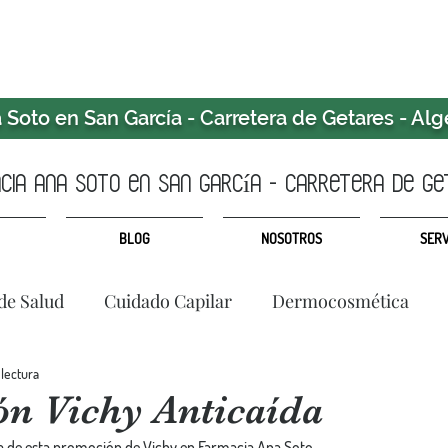
Soto en San García - Carretera de Getares - Alg
ia ANA SOTO en san garcía - CARRETERA DE GE
BLOG
NOSOTROS
SERV
de Salud
Cuidado Capilar
Dermocosmética
 lectura
n Vichy Anticaída
uta de esta promoción de Vichy en Farmacia Ana Soto.