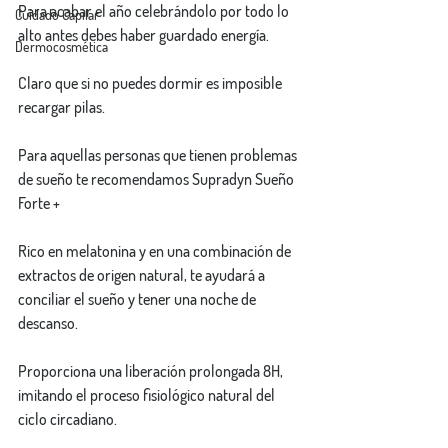
Para acabar el año celebrándolo por todo lo 
Cuidado Capilar
alto antes debes haber guardado energía.
Dermocosmética
Claro que si no puedes dormir es imposible 
recargar pilas.
Para aquellas personas que tienen problemas 
de sueño te recomendamos Supradyn Sueño 
Forte +
Rico en melatonina y en una combinación de 
extractos de origen natural, te ayudará a 
conciliar el sueño y tener una noche de 
descanso.
Proporciona una liberación prolongada 8H, 
imitando el proceso fisiológico natural del 
ciclo circadiano.