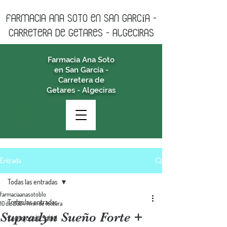
farmacia ANA SOTO en san garcía -
CARRETERA DE GETARES - algeciras
Farmacia Ana Soto
en San García -
Carretera de
Getares - Algeciras
Entrada
Todas las entradas
farmaciaanasotoblo
Todas las entradas
10 dic 2024
1 min de lectura
Supradyn Sueño Forte +
Consejos de Salud