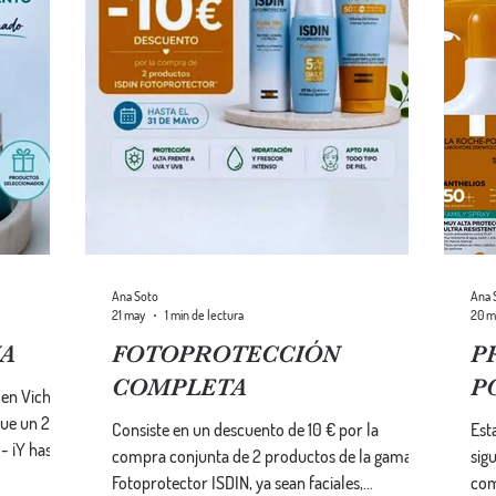
Ana Soto
Ana 
21 may
1 min de lectura
20 m
NA
FOTOPROTECCIÓN
P
COMPLETA
P
en Vichy y
Consiste en un descuento de 10 € por la
Est
a
compra conjunta de 2 productos de la gama
siguiente
en los
Fotoprotector ISDIN, ya sean faciales,
com