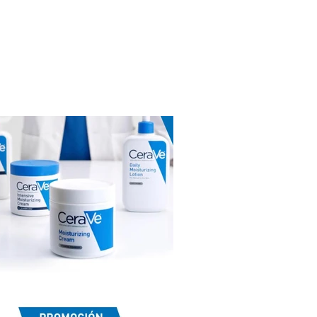
do. 8€ de descuento directos al
prar una segunda unidad