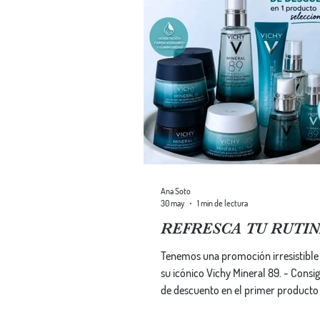
Ana Soto
30 may
1 min de lectura
REFRESCA TU RUTI
Tenemos una promoción irresistible 
su icónico Vichy Mineral 89. - Consigue un 20%
de descuento en el primer producto - ¡Y hast
un 50% de descuento en el segundo 