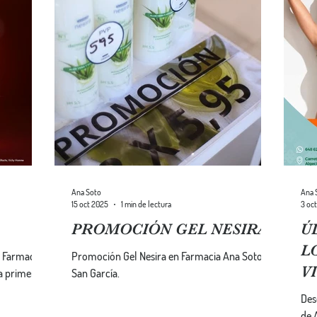
Ana Soto
Ana 
15 oct 2025
1 min de lectura
3 oc
PROMOCIÓN GEL NESIRA
Ú
L
 Farmacia
Promoción Gel Nesira en Farmacia Ana Soto en
V
a primera
San García.
Des
de 