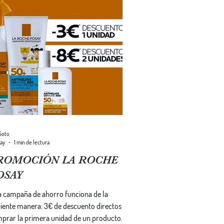
Soto
ay
1 min de lectura
ROMOCIÓN LA ROCHE
OSAY
a campaña de ahorro funciona de la
 manera: 3€ de descuento directos al
prar la primera unidad de un producto