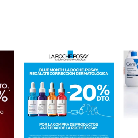
corporales o combinados.
selecciona
com