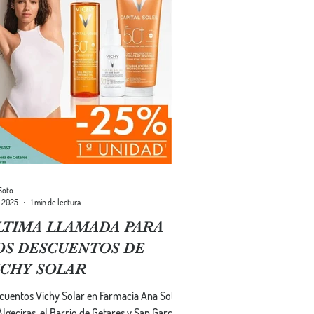
Soto
t 2025
1 min de lectura
LTIMA LLAMADA PARA
OS DESCUENTOS DE
ICHY SOLAR
cuentos Vichy Solar en Farmacia Ana Soto
Algeciras, el Barrio de Getares y San García