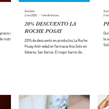
Ana Soto
Ana 
2 nov 2025
1 min de lectura
2 no
20% DESCUENTO LA
P
ROCHE POSAY
 precio de
Dur
de rostro.
la 
20% de descuento en productos La Roche
Sol
Posay Anti-edad en Farmacia Ana Soto en
Getares, San García. El mejor barrio de
Algeciras.