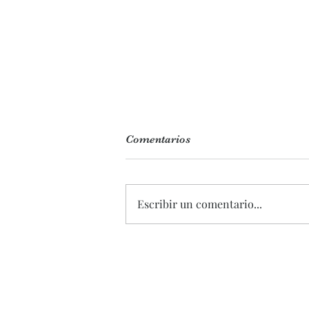
Comentarios
Escribir un comentario...
REFRESCA TU RUTINA
farmaciaanasoto@gmail.com
Carretera de Getares -
San García