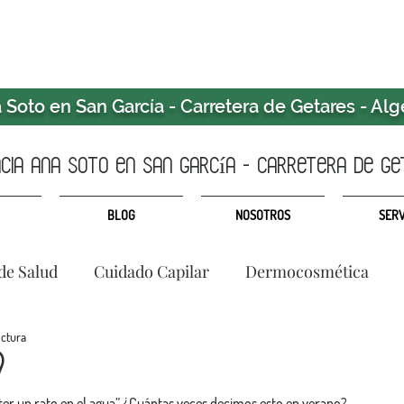
Soto en San García - Carretera de Getares - Alg
ia ANA SOTO en san garcía - CARRETERA DE GE
BLOG
NOSOTROS
SERV
de Salud
Cuidado Capilar
Dermocosmética
ectura

ter un rato en el agua” ¿Cuántas veces decimos esto en verano?