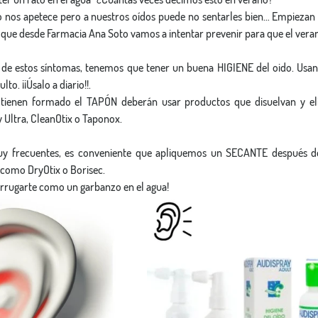
o nos apetece pero a nuestros oídos puede no sentarles bien… Empiezan 
ue desde Farmacia Ana Soto vamos a intentar prevenir para que el verano
n de estos síntomas, tenemos que tener un buena HIGIENE del oido. Usan
to. ¡¡Úsalo a diario!!.
tienen formado el TAPÓN deberán usar productos que disuelvan y eli
Ultra, CleanOtix o Taponox.
y frecuentes, es conveniente que apliquemos un SECANTE después de
, como DryOtix o Borisec.
arrugarte como un garbanzo en el agua!