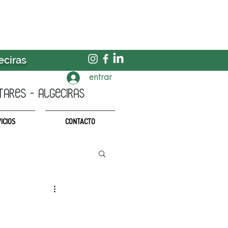
eciras
entrar
TARES - algeciras
ICIOS
CONTACTO