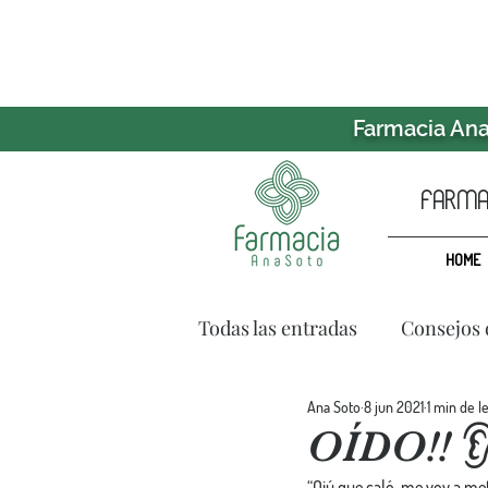
Farmacia Ana 
farmac
HOME
Todas las entradas
Consejos 
Ana Soto
8 jun 2021
1 min de l
OÍDO!! 
“Ojú que caló, me voy a me