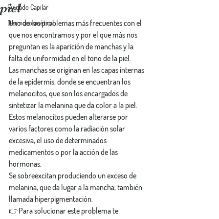
piel
Cuidado Capilar
Uno de los problemas más frecuentes con el 
Dermocosmética
que nos encontramos y por el que más nos 
preguntan es la aparición de manchas y la 
falta de uniformidad en el tono de la piel.
Las manchas se originan en las capas internas 
de la epidermis, donde se encuentran los 
melanocitos, que son los encargados de 
sintetizar la melanina que da color a la piel.
Estos melanocitos pueden alterarse por 
varios factores como la radiación solar 
excesiva, el uso de determinados 
medicamentos o por la acción de las 
hormonas.
Se sobreexcitan produciendo un exceso de 
melanina, que da lugar a la mancha, también 
llamada hiperpigmentación.
👉Para solucionar este problema te 