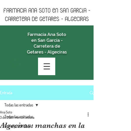
farmacia ANA SOTO en san garcía -
CARRETERA DE GETARES - algeciras
Farmacia Ana Soto
en San García -
Carretera de
Getares - Algeciras
Entrada
Todas las entradas
Ana Soto
Todas las entradas
3 dic 2021
1 min de lectura
Algeciras: manchas en la
Consejos de Salud