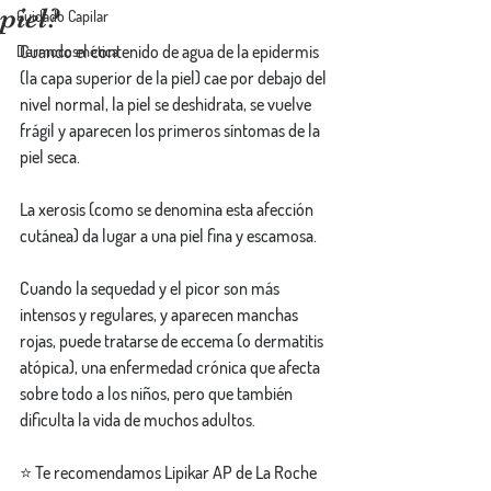
piel?
Cuidado Capilar
Cuando el contenido de agua de la epidermis 
Dermocosmética
(la capa superior de la piel) cae por debajo del 
nivel normal, la piel se deshidrata, se vuelve 
frágil y aparecen los primeros síntomas de la 
piel seca.
La xerosis (como se denomina esta afección 
cutánea) da lugar a una piel fina y escamosa.
Cuando la sequedad y el picor son más 
intensos y regulares, y aparecen manchas 
rojas, puede tratarse de eccema (o dermatitis 
atópica), una enfermedad crónica que afecta 
sobre todo a los niños, pero que también 
dificulta la vida de muchos adultos.
⭐ Te recomendamos Lipikar AP de La Roche 