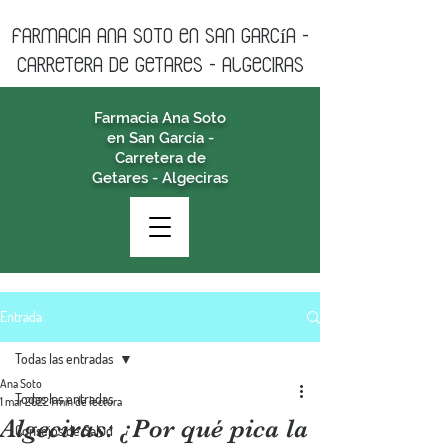
farmacia ANA SOTO en san garcía -
CARRETERA DE GETARES - algeciras
Farmacia Ana Soto
en San García -
Carretera de
Getares - Algeciras
Entrada
Todas las entradas
Ana Soto
Todas las entradas
1 mar 2022
1 min de lectura
Algeciras: ¿Por qué pica la
Consejos de Salud