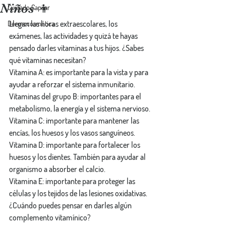
Niños 👦
Cuidado Capilar
Llegan las horas extraescolares, los 
Dermocosmética
exámenes, las actividades y quizá te hayas 
pensado darles vitaminas a tus hijos. ¿Sabes 
qué vitaminas necesitan?
Vitamina A: es importante para la vista y para 
ayudar a reforzar el sistema inmunitario.
Vitaminas del grupo B: importantes para el 
metabolismo, la energía y el sistema nervioso.
Vitamina C: importante para mantener las 
encías, los huesos y los vasos sanguíneos.
Vitamina D: importante para fortalecer los 
huesos y los dientes. También para ayudar al 
organismo a absorber el calcio.
Vitamina E: importante para proteger las 
células y los tejidos de las lesiones oxidativas.
¿Cuándo puedes pensar en darles algún 
complemento vitamínico?