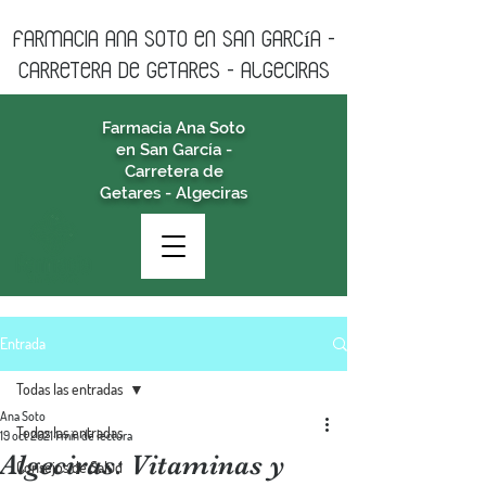
farmacia ANA SOTO en san garcía -
CARRETERA DE GETARES - algeciras
Farmacia Ana Soto
en San García -
Carretera de
Getares - Algeciras
Entrada
Todas las entradas
Ana Soto
Todas las entradas
19 oct 2021
1 min de lectura
Algeciras: Vitaminas y
Consejos de Salud