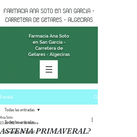
farmacia ANA SOTO en san garcía -
CARRETERA DE GETARES - algeciras
Farmacia Ana Soto
en San García -
Carretera de
Getares - Algeciras
Entrada
Todas las entradas
Ana Soto
Todas las entradas
23 abr 2021
1 min de lectura
ASTENIA PRIMAVERAL?
Consejos de Salud