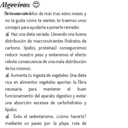
Algeciras 😍
Cuidado Capilar
Si te ves con kilos de más tras estos meses y 
Dermocosmética
no te gusta cómo te sientes, te traemos unos 
consejos para ayudarte a ponerle remedio:
🍎 Haz una dieta variada. Llevando una buena 
distribución de macronutrientes (hidratos de 
carbono, lípidos, proteínas) conseguiremos 
reducir nuestro peso y evitaremos el efecto 
rebote consecuencia de una mala distribución 
de los mismos.
🍎 Aumenta tu ingesta de vegetales. Una dieta 
rica en alimentos vegetales aportan la fibra 
necesaria para mantener el buen 
funcionamiento del aparato digestivo y evitar 
una absorción excesiva de carbohidratos y 
lípidos.
🍎 Evita el sedentarismo, ¿cómo hacerlo? 
mediante un paseo por la playa, ruta de 