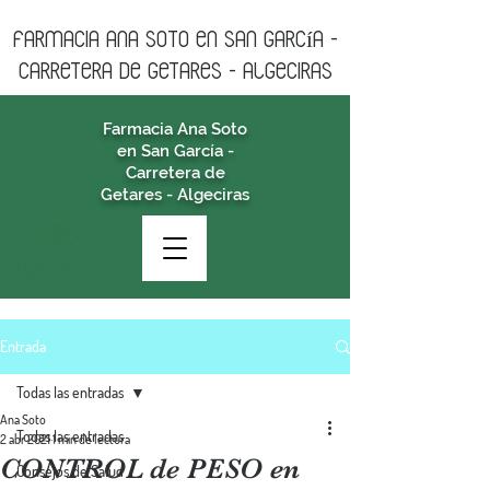
farmacia ANA SOTO en san garcía -
CARRETERA DE GETARES - algeciras
Farmacia Ana Soto
en San García -
Carretera de
Getares - Algeciras
Entrada
Todas las entradas
Ana Soto
Todas las entradas
2 abr 2021
1 min de lectura
CONTROL de PESO en
Consejos de Salud